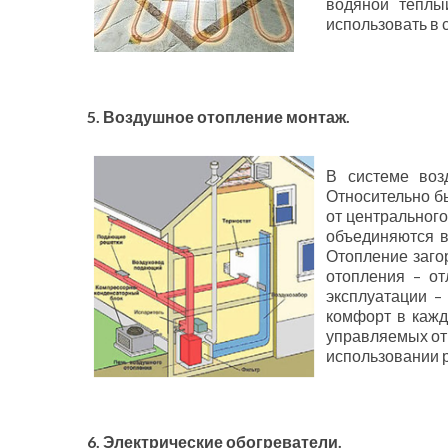
водяной теплы
использовать в 
5. Воздушное отопление монтаж.
В системе воз
Относительно б
от центрального
объединяются в
Отопление заго
отопления – от
эксплуатации –
комфорт в кажд
управляемых от
использовании р
6. Электрические обогреватели.