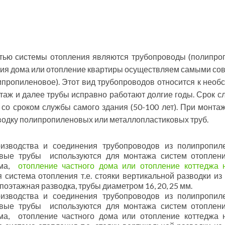
ью системы отопления являются трубопроводы (полипроп
ия дома или отопление квартиры осуществляем самыми со
ипропиленовое). Этот вид трубопроводов относится к необ
аж и далее трубы исправно работают долгие годы. Срок сл
 со сроком службы самого здания (50-100 лет). При мон
водку полипропиленовых или металлопластиковых труб.
оизводства и соединения трубопроводов из полипропил
вые трубы используются для монтажа систем отопления
ома,
отопление частного дома или отопление коттеджа 
 система отопления т.е. стояки вертикальной разводки из
поэтажная разводка, трубы диаметром 16, 20, 25 мм.
оизводства и соединения трубопроводов из полипропил
вые трубы используются для монтажа систем отопления
ома, отопление частного дома или отопление коттеджа 