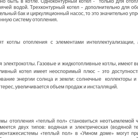
но быть в котле. Одноконтурный котел - только для отоп
рячей водой. Трехконтурный котел – дополнительно для об
льный бак и циркуляционный насос, то это значительно уп
нную систему отопления.
т котлы отопления с элементами интеллектуализации, 
я электрокотлы. Газовые и жидкотопливные котлы, имеют 
ливный котел имеет неоспоримый плюс – это доступност
ование энергии солнца и земли: солнечные коллекторы и
ерес, увеличивается объем продаж и инсталляций.
емы отопления «теплый пол» становиться неотъемлемой 
меется двух типов: водяная и электрическая (водяной т
монтажесистемы «теплый пол» в «Умном доме» могут пр