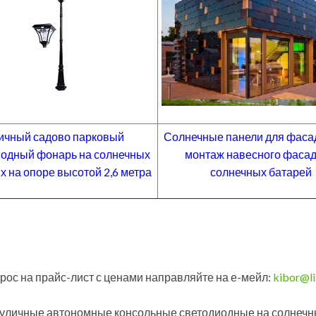
ичный садово парковый
Солнечные панели для фаса
иодный фонарь на солнечных
монтаж навесного фасад
х на опоре высотой 2,6 метра
солнечных батарей
рос на прайс-лист с ценами направляйте на е-мейл:
kibor@li
уличные автономные консольные светодиодные на солнечн