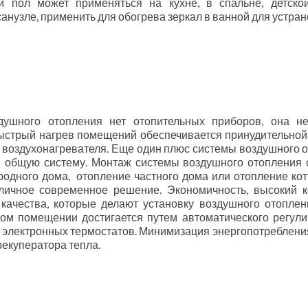
й пол может применяться на кухне, в спальне, детско
санузле, применить для обогрева зеркал в ванной для устран
душного отопления нет отопительных приборов, она не
ыстрый нагрев помещений обеспечивается принудительной 
 воздухонагревателя. Еще один плюс системы воздушного от
 общую систему. Монтаж системы воздушного отопления о
родного дома, отопление частного дома или отопление ко
личное современное решение. Экономичность, высокий к
 качества, которые делают установку воздушного отопле
ом помещении достигается путем автоматического регули
 электронных термостатов. Минимизация энергопотребления
екуператора тепла.