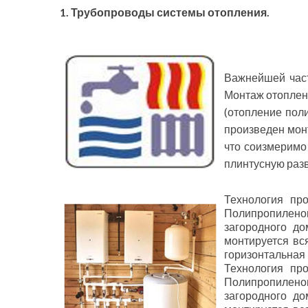
1. Трубопроводы системы отопления.
Важнейшей част
Монтаж отоплен
(отопление пол
произведен монт
что соизмеримо
плинтусную раз
Технология пр
Полипропилено
загородного д
монтируется вся
горизонтальная 
Технология пр
Полипропилено
загородного д