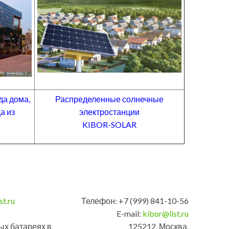
да дома,
Распределенные солнечные
а из
электростанции
KIBOR-SOLAR
st.ru
Телефон: +7 (999) 841-10-56
E-mail:
kibor@list.ru
ых батареях в
125212, Москва,