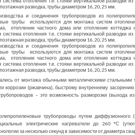
 система отопления т.е. стояки вертикальной разводки из
поэтажная разводка, трубы диаметром 16, 20, 25 мм.
оизводства и соединения трубопроводов из полипропил
вые трубы используются для монтажа систем отопления
ома, отопление частного дома или отопление коттеджа 
 система отопления т.е. стояки вертикальной разводки из
поэтажная разводка, трубы диаметром 16, 20, 25 мм.
оизводства и соединения трубопроводов из полипропил
вые трубы используются для монтажа систем отопления
ома, отопление частного дома или отопление коттеджа 
 система отопления т.е. стояки вертикальной разводки из
поэтажная разводка, трубы диаметром 16, 20, 25 мм.
ались от монтажа обычными металлическими стальными т
ти коррозии (ржавчина), быстрому внутреннему засорению
трубопроводов – это возможность разморозки (выхода из
олипропиленовые трубопроводы путем диффузионного (т
циальные электрические нагреватели до 260 °С (утюг
нологии за несколько секунд в зависимости от диаметра св