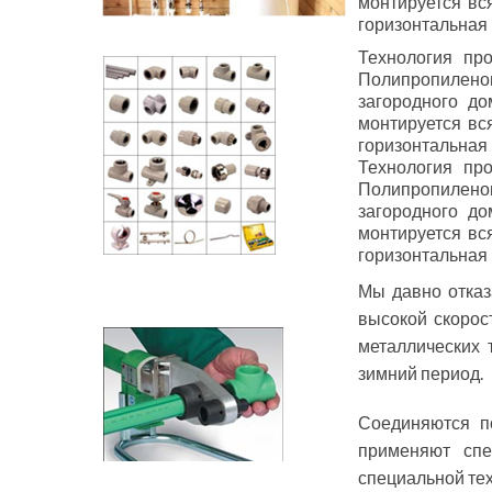
монтируется вся
горизонтальная 
Технология пр
Полипропилено
загородного д
монтируется вся
горизонтальная 
Технология пр
Полипропилено
загородного д
монтируется вся
горизонтальная 
Мы давно отказ
высокой скорос
металлических 
зимний период.
Соединяются п
применяют спе
специальной тех