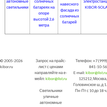
автономные
солнечных
электростан
навесного
светильники
батареях на
KIBOR-SOL
фасада из
опоре
солнечных
высотой 2,6
батарей
метра
© 2005-2026
Запрос на прайс-
Телефон: +7 (999)
kibor.ru
лист с ценами
841-10-56
направляйте на е-
E-mail:
kibor@list.ru
мейл:
kibor@list.ru
125212, Москва,
Головинское ш, д 1.
Светильники
Пн-Пт с 10 до 18 ч.
уличные
автономные