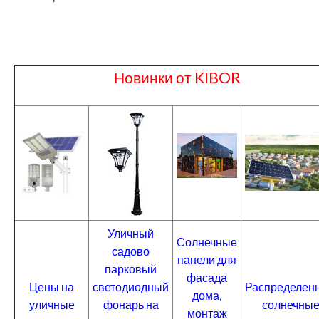
Новинки от KIBOR
Уличный
Солнечные
садово
панели для
парковый
фасада
Цены на
светодиодный
Распределен
дома,
уличные
фонарь на
солнечны
монтаж