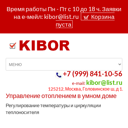
Время работы Пн - Пт с 10 до 18 ч. Заявки
на е-мейл: kibor@list.ru
Корзина
пуста
МЕНЮ
Уличные светильники
+7 (999) 841-10-56
КОНТАКТЫ и ДОСТАВКА
kibor@list.ru
e-mail:
КОНДИЦИОНЕРЫ
125212, Москва, Головинское ш, д 1.
ЭКОДОМ
Управление отоплением в умном доме
БАЗА ЗНАНИЙ
Регулирование температуры и циркуляции
теплоносителя